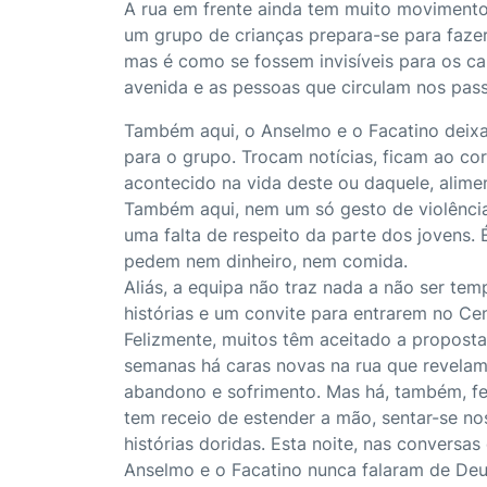
A rua em frente ainda tem muito moviment
um grupo de crianças prepara-se para faze
mas é como se fossem invisíveis para os ca
avenida e as pessoas que circulam nos pass
Também aqui, o Anselmo e o Facatino deixa
para o grupo. Trocam notícias, ficam ao co
acontecido na vida deste ou daquele, alim
Também aqui, nem um só gesto de violência
uma falta de respeito da parte dos jovens.
pedem nem dinheiro, nem comida.
Aliás, a equipa não traz nada a não ser tem
histórias e um convite para entrarem no Ce
Felizmente, muitos têm aceitado a proposta.
semanas há caras novas na rua que revelam h
abandono e sofrimento. Mas há, também, fe
tem receio de estender a mão, sentar-se no
histórias doridas. Esta noite, nas conversa
Anselmo e o Facatino nunca falaram de Deu