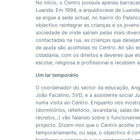
No início, o Centro possuía apenas barracas 
Luanda. Em 1994, a arquidiocese de Luanda
se ergue a sede actual, no bairro do Palan
objectivo reintegrar as crianças e os jovens
sociedade de onde saíram pelas mais diver
contactadas na rua, as crianças que deseja
de ajuda são acolhidas no Centro. Ali são 
cidadania, com os direitos e deveres que 
escolar, religiosa e profissional e recebem 
Um lar temporário
O coordenador do sector da educação, An
João Facatino, SVD, e a assistente social 
numa visita ao Centro. Enquanto nos mostr
(dormitórios, refeitório, lavandaria, salas d
recreios...) vão falando sobre o funcioname
projecto. Dizem-nos que o Centro acolhe cr
temporariamente, ou seja, o objectivo é con
familiares e conseguir a sua reintegração na