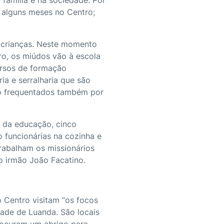
 alguns meses no Centro;
 crianças. Neste momento
o, os miúdos vão à escola
ursos de formação
ria e serralharia que são
ão frequentados também por
 da educação, cinco
o funcionárias na cozinha e
rabalham os missionários
o irmão João Facatino.
 Centro visitam “os focos
dade de Luanda. São locais
rocuram um abrigo para