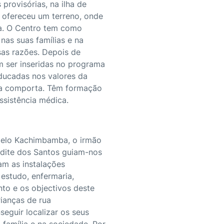
provisórias, na ilha de
 ofereceu um terreno, onde
ca. O Centro tem como
 nas suas famílias e na
sas razões. Depois de
m ser inseridas no programa
educadas nos valores da
ela comporta. Têm formação
assistência médica.
gelo Kachimbamba, o irmão
Judite dos Santos guiam-nos
am as instalações
e estudo, enfermaria,
nto e os objectivos deste
ianças de rua
seguir localizar os seus
 família e na sociedade. Por