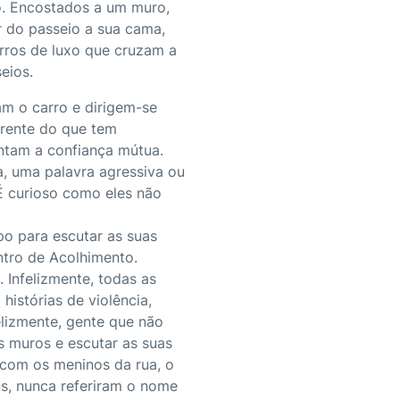
o. Encostados a um muro,
r do passeio a sua cama,
rros de luxo que cruzam a
eios.
m o carro e dirigem-se
rrente do que tem
entam a confiança mútua.
, uma palavra agressiva ou
 É curioso como eles não
po para escutar as suas
ntro de Acolhimento.
 Infelizmente, todas as
istórias de violência,
lizmente, gente que não
s muros e escutar as suas
s com os meninos da rua, o
s, nunca referiram o nome