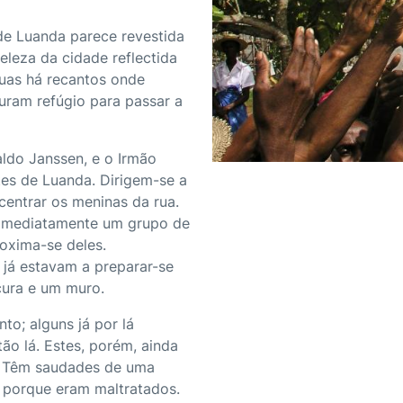
 de Luanda parece revestida
eleza da cidade reflectida
ruas há recantos onde
uram refúgio para passar a
aldo Janssen, e o Irmão
es de Luanda. Dirigem-se a
centrar os meninas da rua.
 Imediatamente um grupo de
roxima-se deles.
já estavam a preparar-se
cura e um muro.
to; alguns já por lá
o lá. Estes, porém, ainda
a. Têm saudades de uma
 porque eram maltratados.