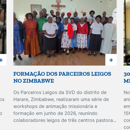
+
+
FORMAÇÃO DOS PARCEIROS LEIGOS
3
NO ZIMBABWE
M
Os Parceiros Leigos da SVD do distrito de
No
os
Harare, Zimbabwe, realizaram uma série de
an
workshops de animação missionária e
em
o
formação em junho de 2026, reunindo
15
colaboradores leigos de três centros pastora...
co
con