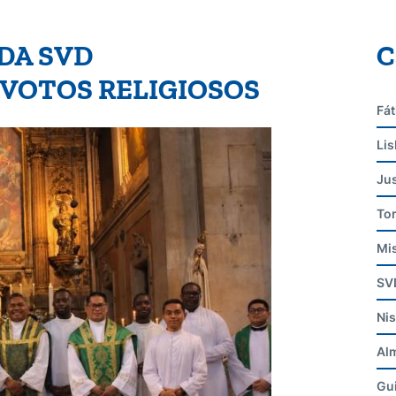
DA SVD
C
VOTOS RELIGIOSOS
Fá
Li
Jus
To
Mi
SV
Ni
Al
Gu