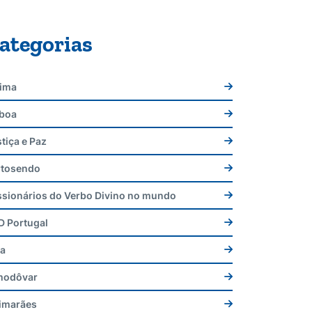
ategorias
tima
sboa
tiça e Paz
rtosendo
ssionários do Verbo Divino no mundo
D Portugal
sa
modôvar
imarães