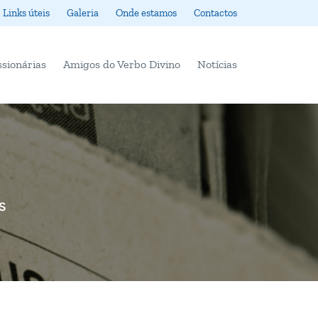
Links úteis
Galeria
Onde estamos
Contactos
ssionárias
Amigos do Verbo Divino
Notícias
S