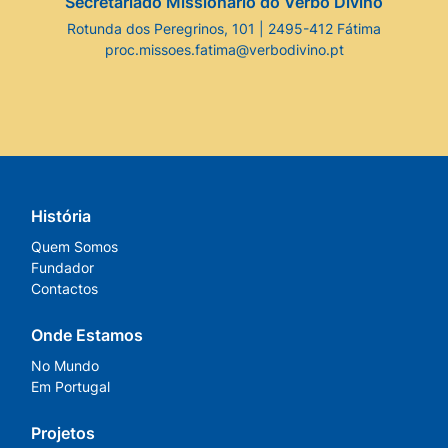
Secretariado Missionário do Verbo Divino
Rotunda dos Peregrinos, 101 | 2495-412 Fátima
proc.missoes.fatima@verbodivino.pt
História
Quem Somos
Fundador
Contactos
Onde Estamos
No Mundo
Em Portugal
Projetos